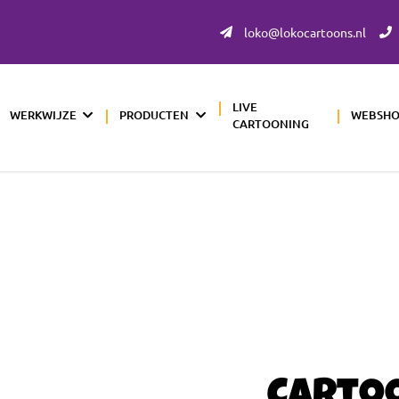
loko@lokocartoons.nl
LIVE
WERKWIJZE
PRODUCTEN
WEBSH
CARTOONING
Carto