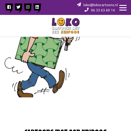
loko@lokocartoons.nl
06 33 63 60 14