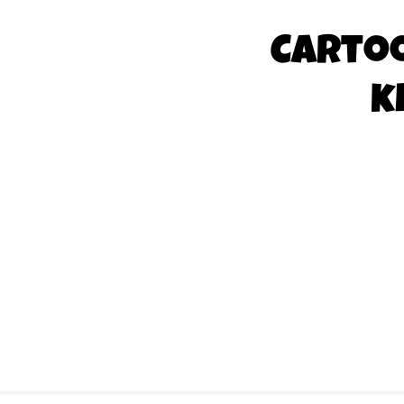
Carto
k