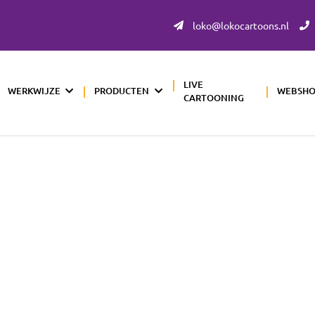
loko@lokocartoons.nl
LIVE
WERKWIJZE
PRODUCTEN
WEBSH
CARTOONING