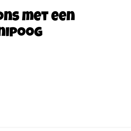
ons met een
nipoog