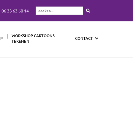
06 33 63 60 14
Zoeken...
WORKSHOP CARTOONS
OP
CONTACT
TEKENEN