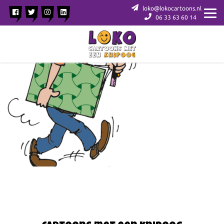
loko@lokocartoons.nl
06 33 63 60 14