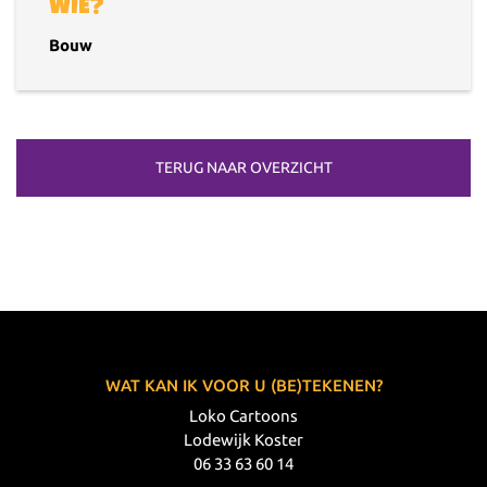
WIE?
Bouw
TERUG NAAR OVERZICHT
WAT KAN IK VOOR U (BE)TEKENEN?
Loko Cartoons
Lodewijk Koster
06 33 63 60 14