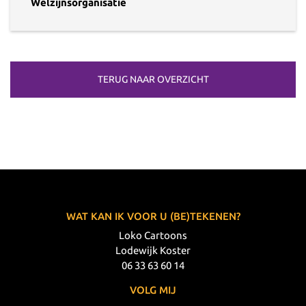
Welzijnsorganisatie
TERUG NAAR OVERZICHT
WAT KAN IK VOOR U (BE)TEKENEN?
Loko Cartoons
Lodewijk Koster
06 33 63 60 14
VOLG MIJ