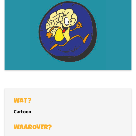
WAT?
Cartoon
WAAROVER?