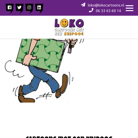
loko@lokocartoons.nl
06 33 63 60 14