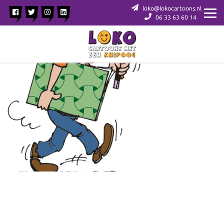
loko@lokocartoons.nl
06 33 63 60 14