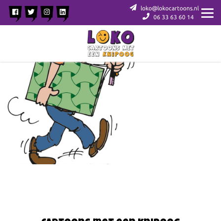
loko@lokocartoons.nl
06 33 63 60 14