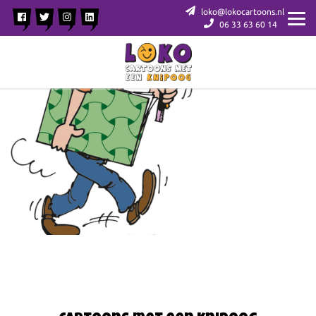
loko@lokocartoons.nl
06 33 63 60 14