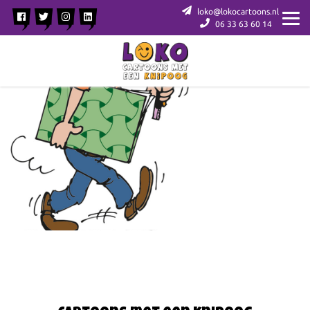
loko@lokocartoons.nl
06 33 63 60 14