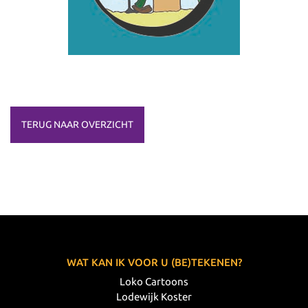
TERUG NAAR OVERZICHT
WAT KAN IK VOOR U (BE)TEKENEN?
Loko Cartoons
Lodewijk Koster