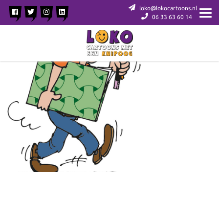
loko@lokocartoons.nl
06 33 63 60 14