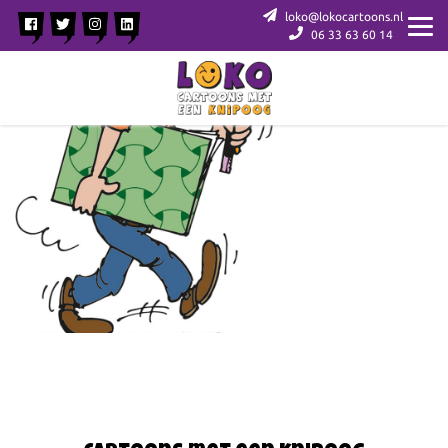
loko@lokocartoons.nl
06 33 63 60 14