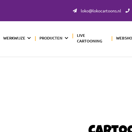
loko@lokocartoons.nl
LIVE
WERKWIJZE
PRODUCTEN
WEBSH
CARTOONING
Carto