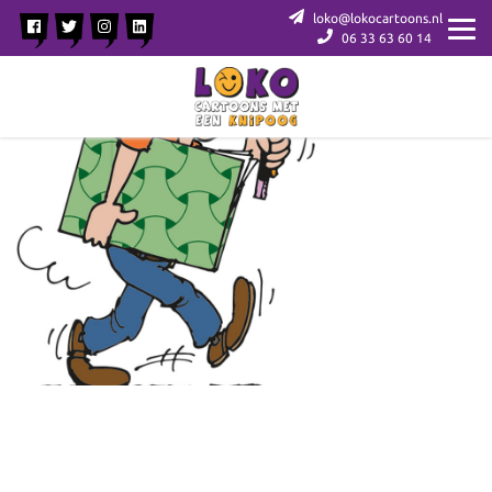
loko@lokocartoons.nl
06 33 63 60 14