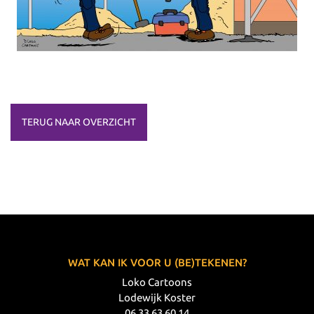
TERUG NAAR OVERZICHT
WAT KAN IK VOOR U (BE)TEKENEN?
Loko Cartoons
Lodewijk Koster
06 33 63 60 14