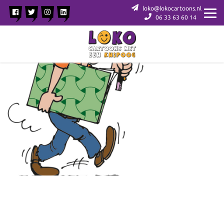
loko@lokocartoons.nl
06 33 63 60 14