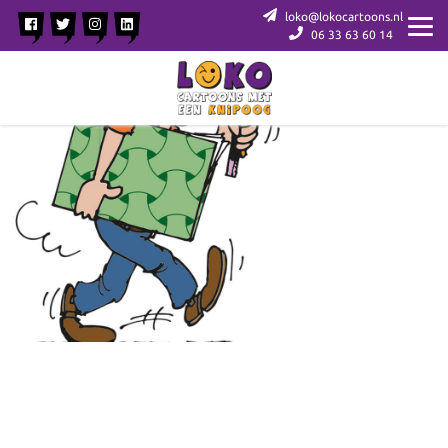
loko@lokocartoons.nl
06 33 63 60 14