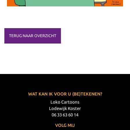
TERUG NAAR OVERZICHT
WAT KAN IK VOOR U (BE)TEKENEN?
Loko Cartoons
Lodewijk Koster
06 33 63 60 14
VOLG MIJ