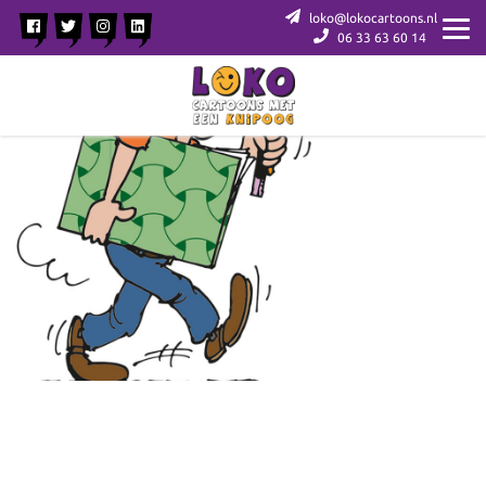
loko@lokocartoons.nl
06 33 63 60 14