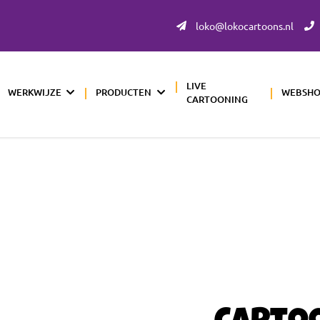
loko@lokocartoons.nl
LIVE
WERKWIJZE
PRODUCTEN
WEBSH
CARTOONING