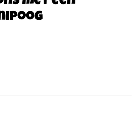
ons met een
nipoog