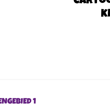
Carto
k
ENGEBIED 1