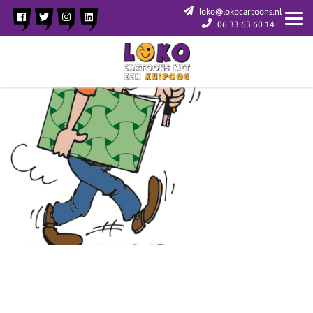
loko@lokocartoons.nl
06 33 63 60 14