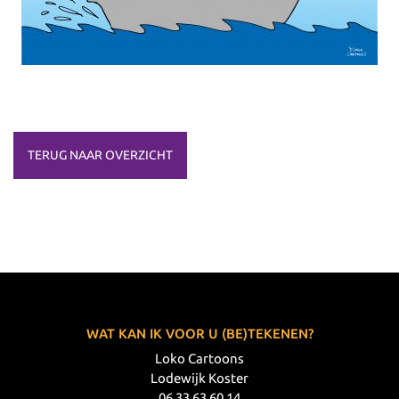
TERUG NAAR OVERZICHT
WAT KAN IK VOOR U (BE)TEKENEN?
Loko Cartoons
Lodewijk Koster
06 33 63 60 14