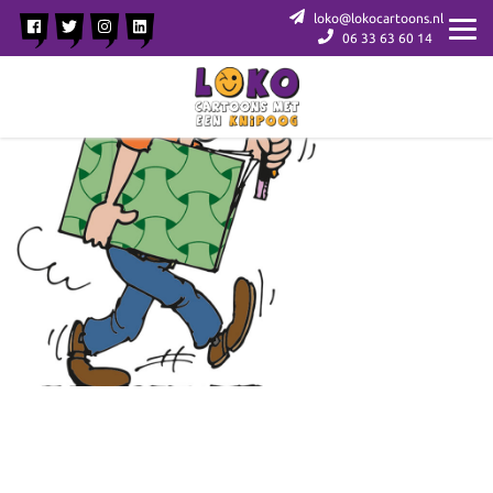
loko@lokocartoons.nl
06 33 63 60 14