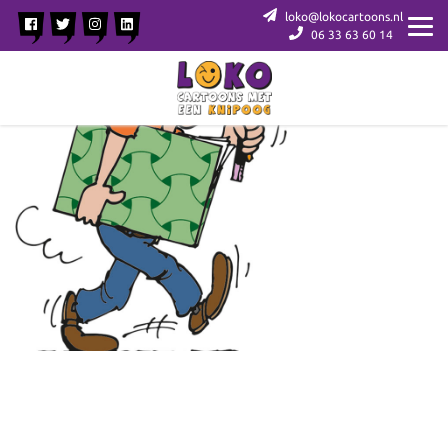
loko@lokocartoons.nl
06 33 63 60 14