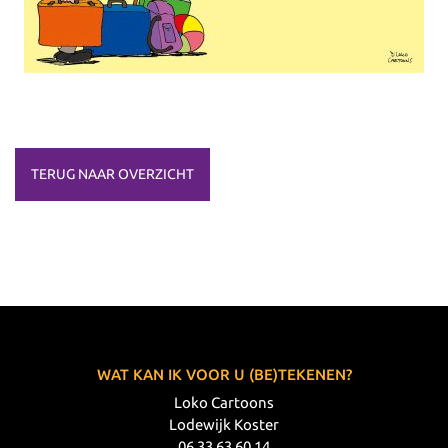
TERUG NAAR OVERZICHT
WAT KAN IK VOOR U (BE)TEKENEN?
Loko Cartoons
Lodewijk Koster
06 33 63 60 14