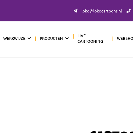
loko@lokocartoons.nl
LIVE
WERKWIJZE
PRODUCTEN
WEBSH
CARTOONING