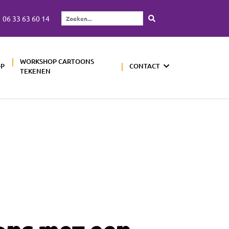
06 33 63 60 14
Zoeken...
WORKSHOP CARTOONS
OP
CONTACT
TEKENEN