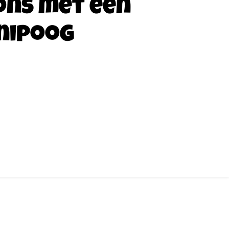
ons met een
nipoog