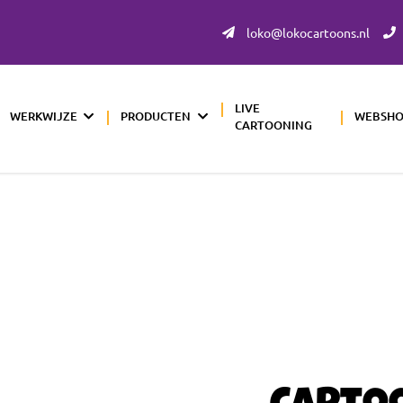
loko@lokocartoons.nl
LIVE
WERKWIJZE
PRODUCTEN
WEBSH
CARTOONING