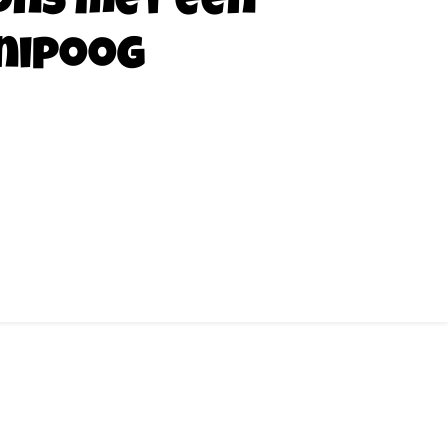
ons met een
nipoog