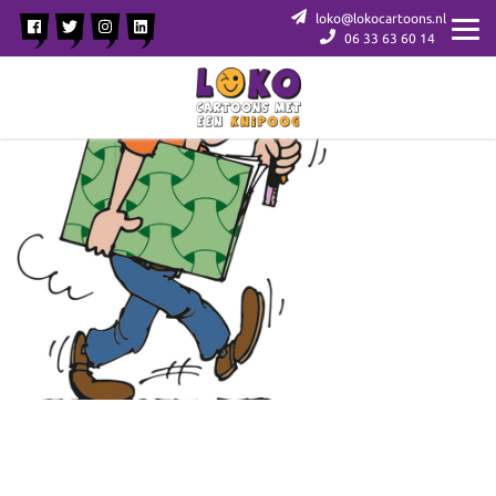
loko@lokocartoons.nl
06 33 63 60 14