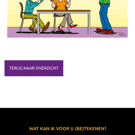
TERUG NAAR OVERZICHT
WAT KAN IK VOOR U (BE)TEKENEN?