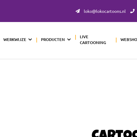
loko@lokocartoons.nl
LIVE
WERKWIJZE
PRODUCTEN
WEBSH
CARTOONING
Carto