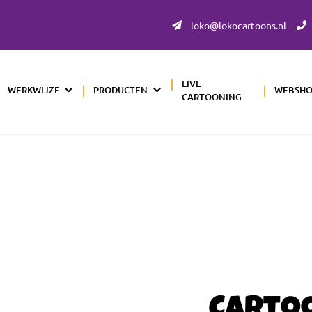
loko@lokocartoons.nl
LIVE
WERKWIJZE
PRODUCTEN
WEBSH
CARTOONING
Carto