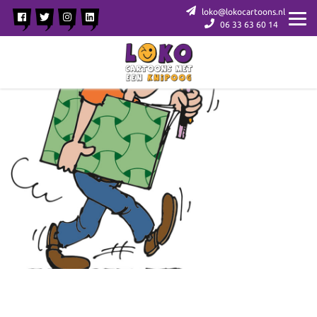
loko@lokocartoons.nl
06 33 63 60 14