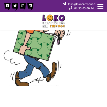
loko@lokocartoons.nl
06 33 63 60 14