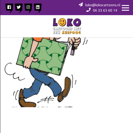
loko@lokocartoons.nl
06 33 63 60 14