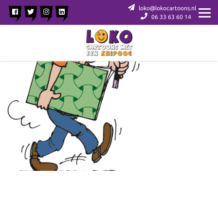
loko@lokocartoons.nl
06 33 63 60 14