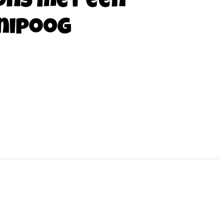
ons met een
nipoog