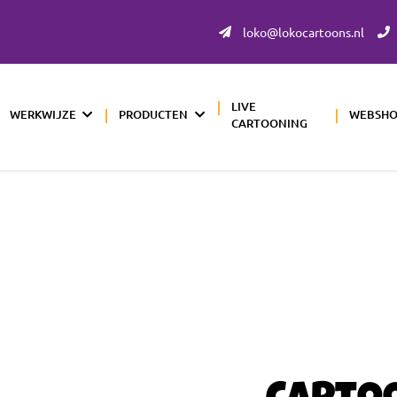
loko@lokocartoons.nl
LIVE
WERKWIJZE
PRODUCTEN
WEBSH
CARTOONING