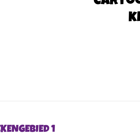
Carto
k
EKENGEBIED 1