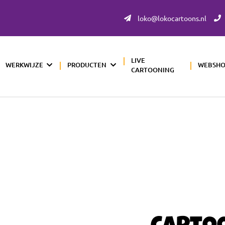
loko@lokocartoons.nl
LIVE
WERKWIJZE
PRODUCTEN
WEBSH
CARTOONING