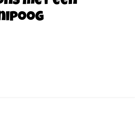
ons met een
nipoog