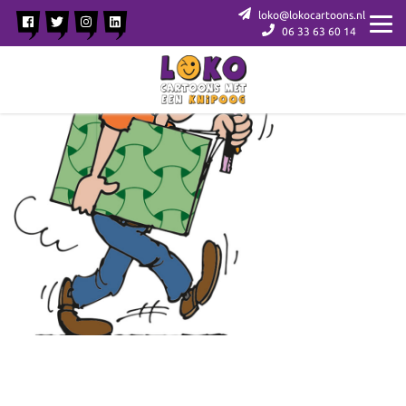
loko@lokocartoons.nl
06 33 63 60 14