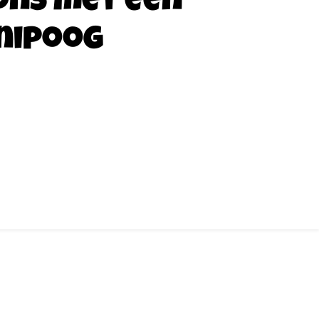
ons met een
nipoog