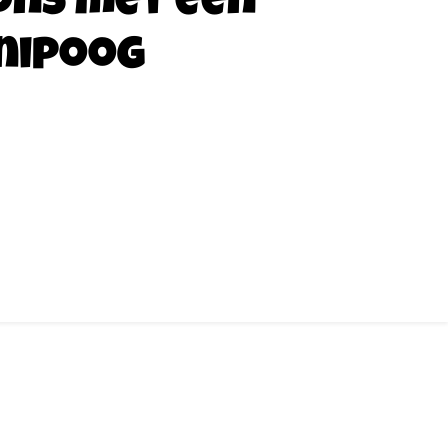
ons met een
nipoog