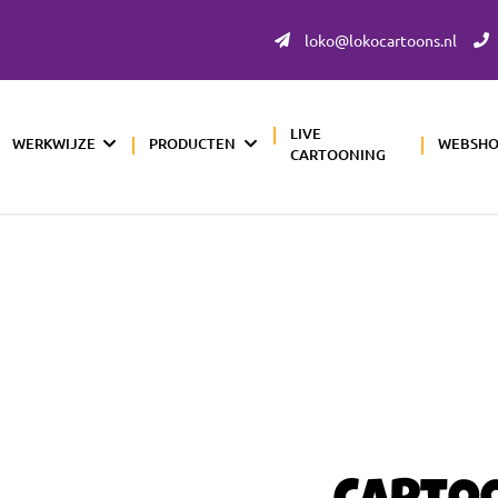
loko@lokocartoons.nl
LIVE
WERKWIJZE
PRODUCTEN
WEBSH
CARTOONING