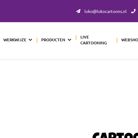
loko@lokocartoons.nl
LIVE
WERKWIJZE
PRODUCTEN
WEBSH
CARTOONING