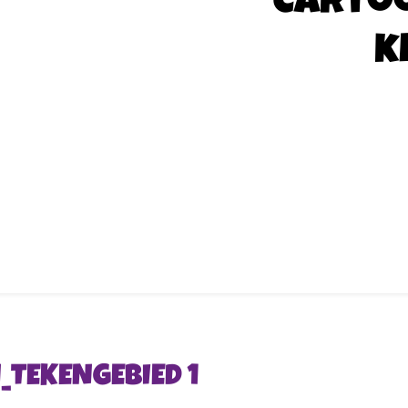
Carto
k
_TEKENGEBIED 1