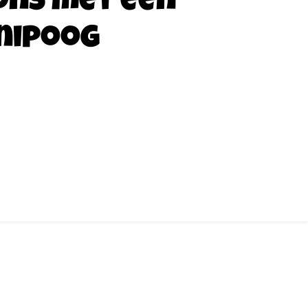
ons met een
nipoog