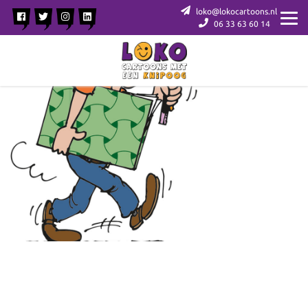
loko@lokocartoons.nl
06 33 63 60 14