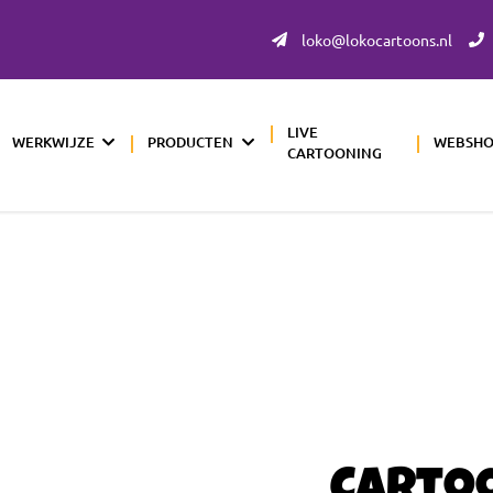
loko@lokocartoons.nl
LIVE
WERKWIJZE
PRODUCTEN
WEBSH
CARTOONING
Carto