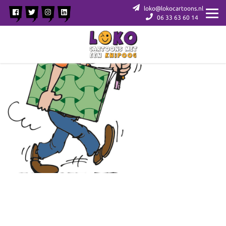
loko@lokocartoons.nl
06 33 63 60 14