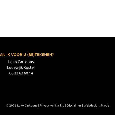
AN IK VOOR U (BE)TEKENEN?
Loko Cartoons
Lodewijk Koster
06 33 63 60 14
© 2026 Loko Cartoons |
Privacy verklaring
|
Disclaimer
|
Webdesign: Prode