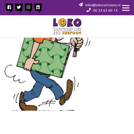
loko@lokocartoons.nl
06 33 63 60 14