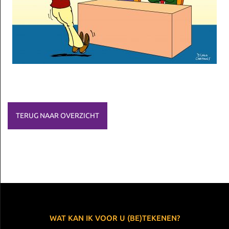
TERUG NAAR OVERZICHT
WAT KAN IK VOOR U (BE)TEKENEN?