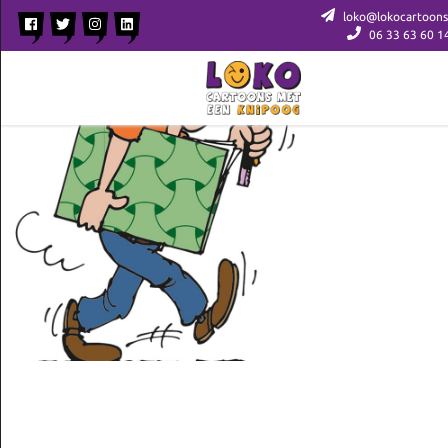
loko@lokocartoons
06 33 63 60 1