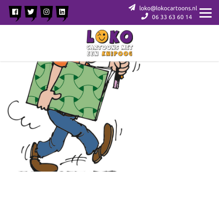
loko@lokocartoons.nl
06 33 63 60 14