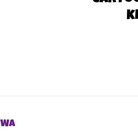
k
VWA