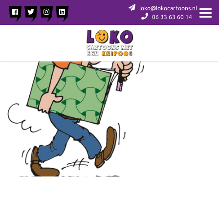
loko@lokocartoons.nl
06 33 63 60 14