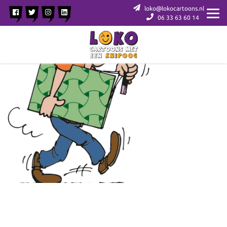
loko@lokocartoons.nl
06 33 63 60 14