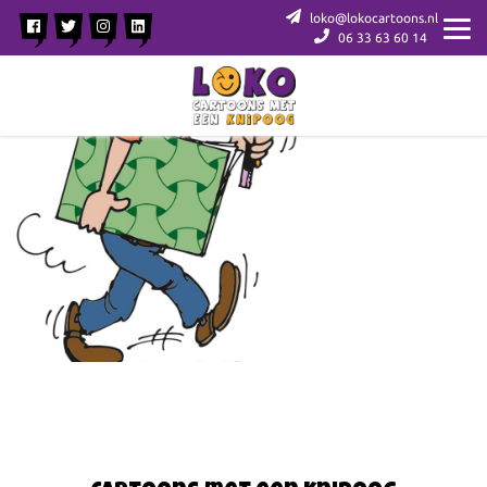
loko@lokocartoons.nl
06 33 63 60 14