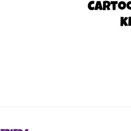
Carto
k