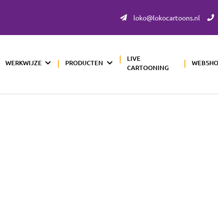
loko@lokocartoons.nl
LIVE
WERKWIJZE
PRODUCTEN
WEBSH
CARTOONING