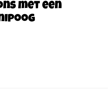
ons met een
nipoog