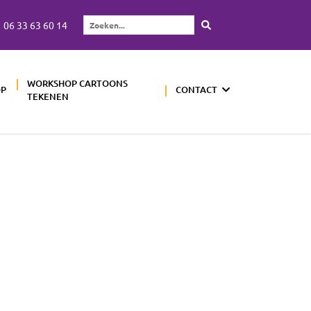
06 33 63 60 14
Zoeken...
WORKSHOP CARTOONS
OP
CONTACT
TEKENEN